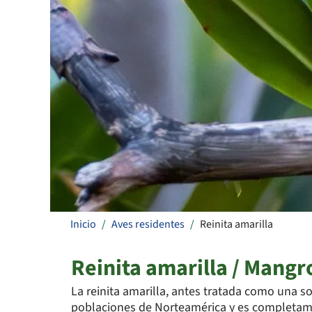
Inicio
Aves residentes
Reinita amarilla
Reinita amarilla / Mangr
La reinita amarilla, antes tratada como una so
poblaciones de Norteamérica y es completam