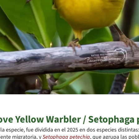
ove Yellow Warbler / Setophaga 
la especie, fue dividida en el 2025 en dos especies distintas
ente migratoria, y
Setophaga petechia
, que agrupa las pob