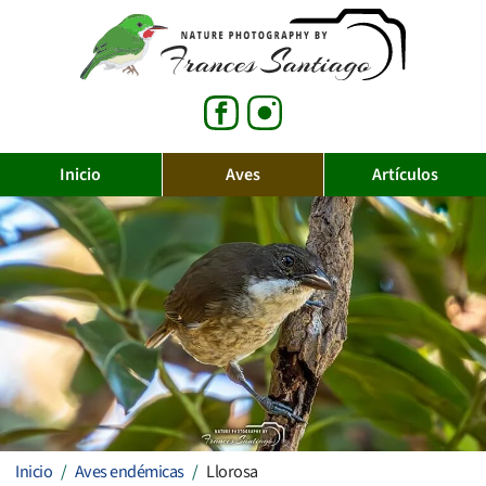
Inicio
Aves
Artículos
Inicio
Aves endémicas
Llorosa