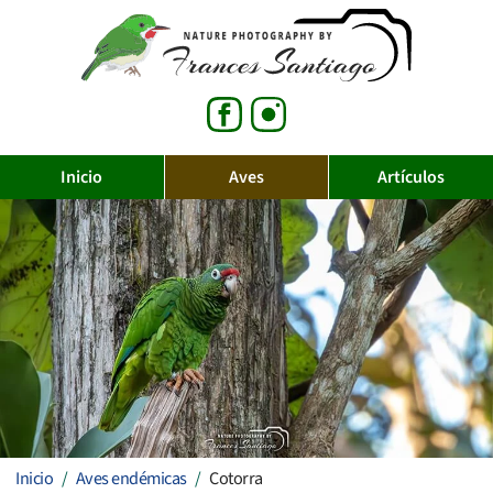
Inicio
Aves
Artículos
Inicio
Aves endémicas
Cotorra