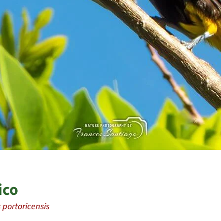
ico
 portoricensis