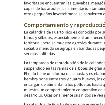
favoritas se encuentran las guayabas, mangós, 
copas de los árboles. La alimentación también
otros pequeños invertebrados se convierten en
Comportamiento y reproducci
La calandria de Puerto Rico es conocida por s
trinos y silbidos, especialmente al amanecer. 
territorial, pero se muestra agresiva durant
social, a menudo se agrupa en bandadas pequ
ser más solitarias.
La temporada de reproducción de la calandria
suspendido en las ramas de árboles de gran al
El nido tiene una forma de canasta y es ela
hembra pone entre tres y cuatro huevos, los
encargan de alimentar a los polluelos hasta qu
muestra un comportamiento cooperativo en el
desarrollo. Ocasionalmente sus nidos se ven p
La calandria de Puerto Rico es una especie fa