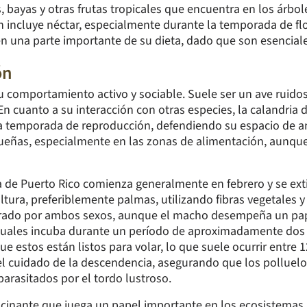
bayas y otras frutas tropicales que encuentra en los árbole
 incluye néctar, especialmente durante la temporada de flor
 una parte importante de su dieta, dado que son esenciales
ón
u comportamiento activo y sociable. Suele ser un ave ruido
En cuanto a su interacción con otras especies, la calandria
e la temporada de reproducción, defendiendo su espacio de 
eñas, especialmente en las zonas de alimentación, aunque 
 de Puerto Rico comienza generalmente en febrero y se exti
tura, preferiblemente palmas, utilizando fibras vegetales y
borado por ambos sexos, aunque el macho desempeña un pap
 cuales incuba durante un período de aproximadamente dos 
e estos están listos para volar, lo que suele ocurrir entre 1
 cuidado de la descendencia, asegurando que los polluelos
arasitados por el tordo lustroso.
scinante que juega un papel importante en los ecosistemas l